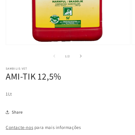
Abrir
Ab
mídia
m
1
2
de
1
/
2
na
n
janela
j
SAMBILIS VET
modal
m
AMI-TIK 12,5%
1Lt
Share
Contacte-nos
para mais informações