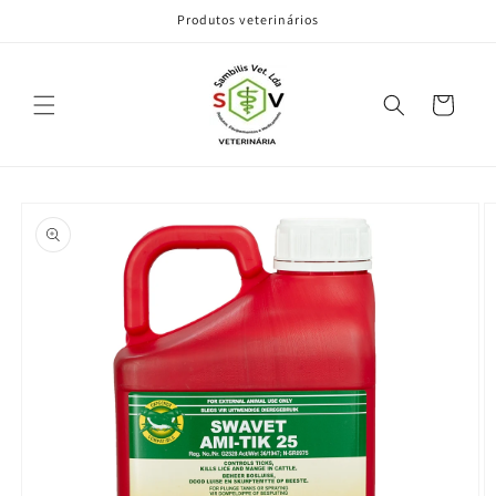
Pular
Produtos veterinários
para o
conteúdo
Carrinho
Pular para
as
informações
do produto