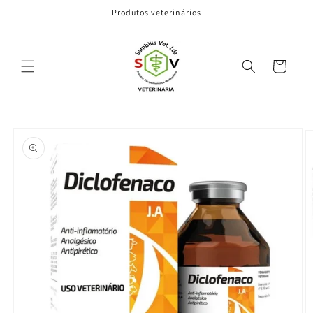
Pular
Produtos veterinários
para o
conteúdo
Carrinho
Pular para
as
informações
do produto