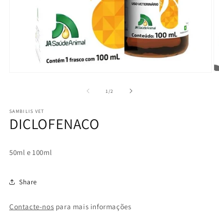
Ab
Abrir
m
mídia
2
1
de
1
/
2
n
na
j
janela
m
SAMBILIS VET
modal
DICLOFENACO
50ml e 100ml
Share
Contacte-nos
para mais informações